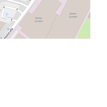
Leaflet
|
© OpenStreetMap contributors
te berechnen